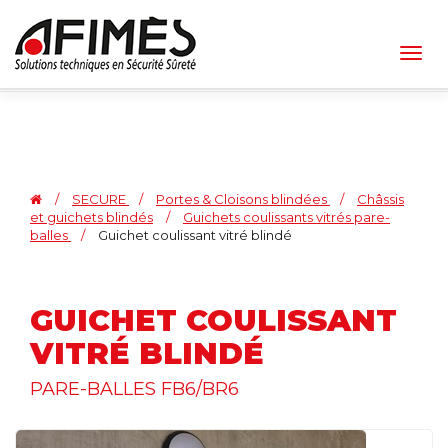
Togg
navig
/
SECURE
/
Portes & Cloisons blindées
/
Châssis
et guichets blindés
/
Guichets coulissants vitrés pare-
balles
/
Guichet coulissant vitré blindé
GUICHET COULISSANT
VITRÉ BLINDÉ
PARE-BALLES FB6/BR6