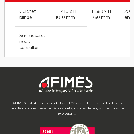
Guichet
L 1410 x H
L 560 x H
20
blindé
1010 mm
760 mm
envi
Sur mesure,
nous
consulter
AFIMÈS distribue des produits certifiés pour faire face à toutes les
problématiques de sécurité ou sûreté, risques de feu, vol, terrorisme,
explosion...