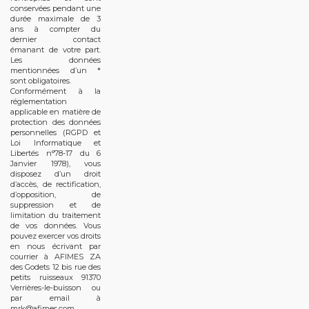
conservées pendant une
durée maximale de 3
ans à compter du
dernier contact
émanant de votre part.
Les données
mentionnées d’un *
sont obligatoires.
Conformément à la
réglementation
applicable en matière de
protection des données
personnelles (RGPD et
Loi Informatique et
Libertés n°78-17 du 6
Janvier 1978), vous
disposez d’un droit
d’accès, de rectification,
d’opposition, de
suppression et de
limitation du traitement
de vos données. Vous
pouvez exercer vos droits
en nous écrivant par
courrier à AFIMES ZA
des Godets 12 bis rue des
petits ruisseaux 91370
Verrières-le-buisson ou
par email à
mrk@afimes.com.