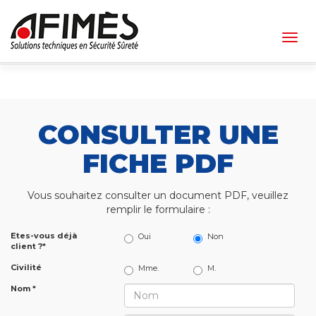
Togg
navig
CONSULTER UNE
FICHE PDF
Vous souhaitez consulter un document PDF, veuillez
remplir le formulaire :
Etes-vous déjà
Oui
Non
client ?*
Civilité
Mme.
M.
Nom *