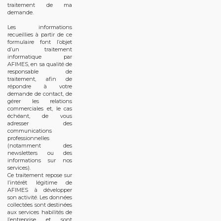
traitement de ma
demande.
Les informations
recueillies à partir de ce
formulaire font l’objet
d’un traitement
informatique par
AFIMES, en sa qualité de
responsable de
traitement, afin de
répondre à votre
demande de contact, de
gérer les relations
commerciales et, le cas
échéant, de vous
adresser des
communications
professionnelles
(notamment des
newsletters ou des
informations sur nos
services).
Ce traitement repose sur
l’intérêt légitime de
AFIMES à développer
son activité. Les données
collectées sont destinées
aux services habilités de
l’entreprise et sont