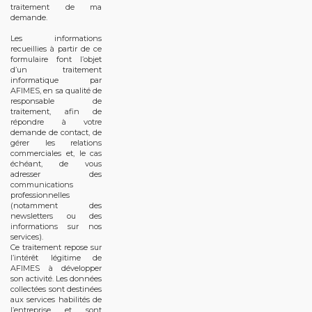
traitement de ma
demande.
Les informations
recueillies à partir de ce
formulaire font l’objet
d’un traitement
informatique par
AFIMES, en sa qualité de
responsable de
traitement, afin de
répondre à votre
demande de contact, de
gérer les relations
commerciales et, le cas
échéant, de vous
adresser des
communications
professionnelles
(notamment des
newsletters ou des
informations sur nos
services).
Ce traitement repose sur
l’intérêt légitime de
AFIMES à développer
son activité. Les données
collectées sont destinées
aux services habilités de
l’entreprise et sont