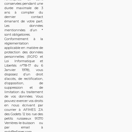
conservées pendant une
durée maximale de 3
ans à compter du
dernier contact
émanant de votre part.
Les données
mentionnées d’un *
sont obligatoires.
Conformément à la
réglementation
applicable en matière de
protection des données
personnelles (RGPD et
Loi Informatique et
Libertés n°78-17 du 6
Janvier 1978), vous
disposez d’un droit
d’accès, de rectification,
d’opposition, de
suppression et de
limitation du traitement
de vos données. Vous
pouvez exercer vos droits
en nous écrivant par
courrier à AFIMES ZA
des Godets 12 bis rue des
petits ruisseaux 91370
Verrières-le-buisson ou
par email à
mrk@afimes.com.