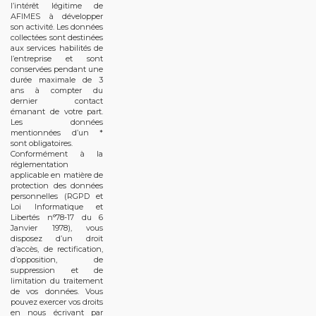
l’intérêt légitime de
AFIMES à développer
son activité. Les données
collectées sont destinées
aux services habilités de
l’entreprise et sont
conservées pendant une
durée maximale de 3
ans à compter du
dernier contact
émanant de votre part.
Les données
mentionnées d’un *
sont obligatoires.
Conformément à la
réglementation
applicable en matière de
protection des données
personnelles (RGPD et
Loi Informatique et
Libertés n°78-17 du 6
Janvier 1978), vous
disposez d’un droit
d’accès, de rectification,
d’opposition, de
suppression et de
limitation du traitement
de vos données. Vous
pouvez exercer vos droits
en nous écrivant par