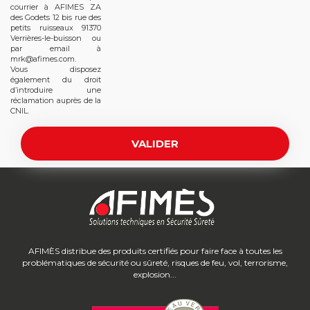
courrier à AFIMES ZA
des Godets 12 bis rue des
petits ruisseaux 91370
Verrières-le-buisson ou
par email à
mrk@afimes.com.
Vous disposez
également du droit
d’introduire une
réclamation auprès de la
CNIL.
AFIMÈS distribue des produits certifiés pour faire face à toutes les
problématiques de sécurité ou sûreté, risques de feu, vol, terrorisme,
explosion...