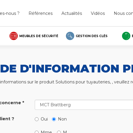
s-nous ?
Références
Actualités
Vidéos
Nous con
MEUBLES DE SÉCURITÉ
GESTION DES CLÉS
DE D'INFORMATION P
nformations sur le produit Solutions pour tuyauteries, , veuillez re
concerne *
lient ?
Oui
Non
Mme.
M.