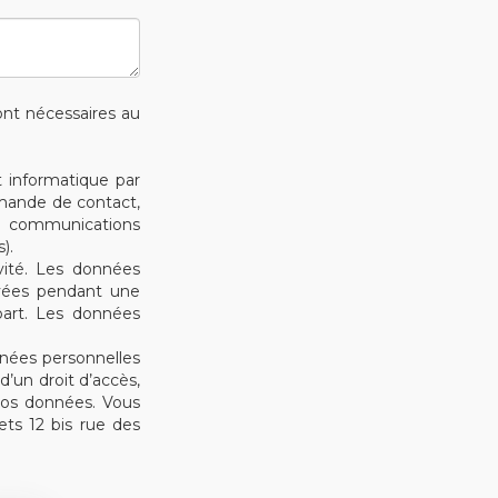
sont nécessaires au
t informatique par
emande de contact,
es communications
).
vité. Les données
ervées pendant une
art. Les données
nées personnelles
’un droit d’accès,
 vos données. Vous
ts 12 bis rue des