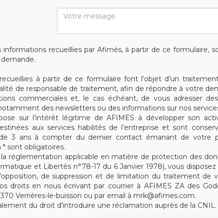
informations recueillies par Afimès, à partir de ce formulaire, 
a demande.
ecueillies à partir de ce formulaire font l’objet d’un traitemen
lité de responsable de traitement, afin de répondre à votre d
ations commerciales et, le cas échéant, de vous adresser d
(notamment des newsletters ou des informations sur nos services
pose sur l’intérêt légitime de AFIMES à développer son acti
estinées aux services habilités de l’entreprise et sont cons
de 3 ans à compter du dernier contact émanant de votre p
* sont obligatoires.
a réglementation applicable en matière de protection des don
rmatique et Libertés n°78-17 du 6 Janvier 1978), vous disposez d
 d’opposition, de suppression et de limitation du traitement de
os droits en nous écrivant par courrier à AFIMES ZA des Gode
91370 Verrières-le-buisson ou par email à mrk@afimes.com.
lement du droit d’introduire une réclamation auprès de la CNIL.