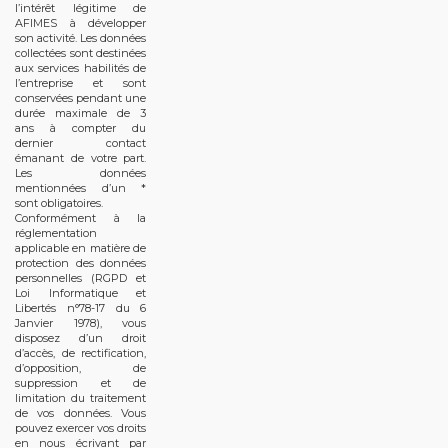
l’intérêt légitime de
AFIMES à développer
son activité. Les données
collectées sont destinées
aux services habilités de
l’entreprise et sont
conservées pendant une
durée maximale de 3
ans à compter du
dernier contact
émanant de votre part.
Les données
mentionnées d’un *
sont obligatoires.
Conformément à la
réglementation
applicable en matière de
protection des données
personnelles (RGPD et
Loi Informatique et
Libertés n°78-17 du 6
Janvier 1978), vous
disposez d’un droit
d’accès, de rectification,
d’opposition, de
suppression et de
limitation du traitement
de vos données. Vous
pouvez exercer vos droits
en nous écrivant par