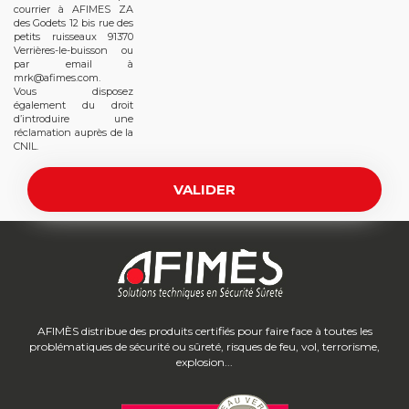
courrier à AFIMES ZA
des Godets 12 bis rue des
petits ruisseaux 91370
Verrières-le-buisson ou
par email à
mrk@afimes.com.
Vous disposez
également du droit
d’introduire une
réclamation auprès de la
CNIL.
AFIMÈS distribue des produits certifiés pour faire face à toutes les
problématiques de sécurité ou sûreté, risques de feu, vol, terrorisme,
explosion...