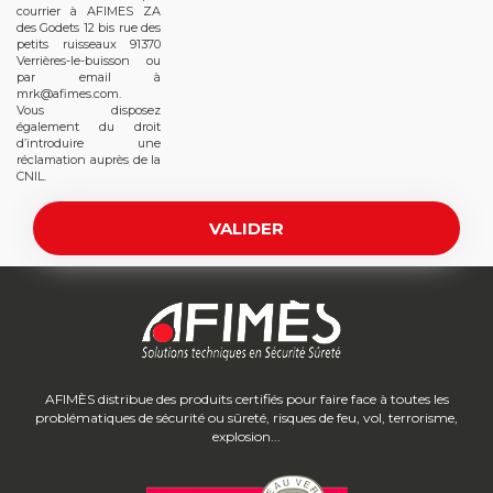
courrier à AFIMES ZA
des Godets 12 bis rue des
petits ruisseaux 91370
Verrières-le-buisson ou
par email à
mrk@afimes.com.
Vous disposez
également du droit
d’introduire une
réclamation auprès de la
CNIL.
AFIMÈS distribue des produits certifiés pour faire face à toutes les
problématiques de sécurité ou sûreté, risques de feu, vol, terrorisme,
explosion...