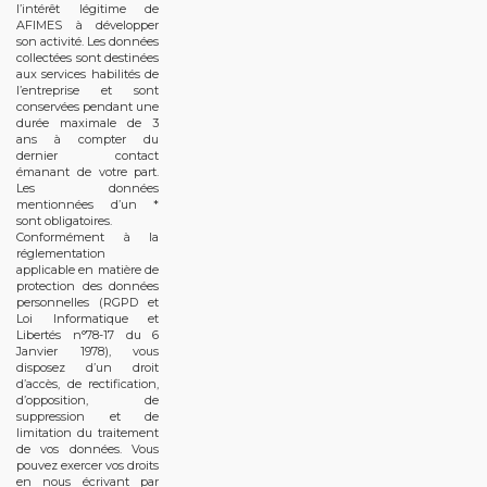
l’intérêt légitime de
AFIMES à développer
son activité. Les données
collectées sont destinées
aux services habilités de
l’entreprise et sont
conservées pendant une
durée maximale de 3
ans à compter du
dernier contact
émanant de votre part.
Les données
mentionnées d’un *
sont obligatoires.
Conformément à la
réglementation
applicable en matière de
protection des données
personnelles (RGPD et
Loi Informatique et
Libertés n°78-17 du 6
Janvier 1978), vous
disposez d’un droit
d’accès, de rectification,
d’opposition, de
suppression et de
limitation du traitement
de vos données. Vous
pouvez exercer vos droits
en nous écrivant par