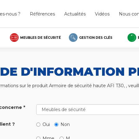
s-nous ?
Références
Actualités
Vidéos
Nous con
MEUBLES DE SÉCURITÉ
GESTION DES CLÉS
DE D'INFORMATION P
mations sur le produit Armoire de sécurité haute AFI T30, , veuille
concerne *
lient ?
Oui
Non
Mme.
M.