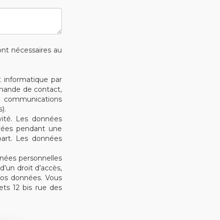
sont nécessaires au
t informatique par
emande de contact,
es communications
).
vité. Les données
ervées pendant une
art. Les données
nées personnelles
’un droit d’accès,
 vos données. Vous
ts 12 bis rue des