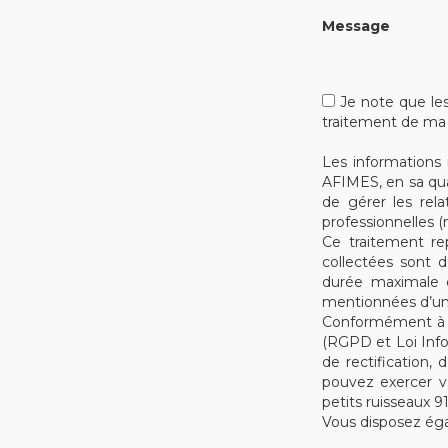
Message
Je note que les 
traitement de m
Les informations r
AFIMES, en sa qua
de gérer les rel
professionnelles 
Ce traitement re
collectées sont d
durée maximale 
mentionnées d’un 
Conformément à l
(RGPD et Loi Info
de rectification,
pouvez exercer v
petits ruisseaux 
Vous disposez éga