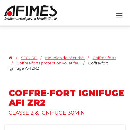
Togg
navig
/
SECURE
/
Meubles de sécurité
/
Coffres-forts
/
Coffres-forts protection vol et feu
/
Coffre-fort
ignifuge AFI ZR2
COFFRE-FORT IGNIFUGE
AFI ZR2
CLASSE 2 & IGNIFUGE 30MIN