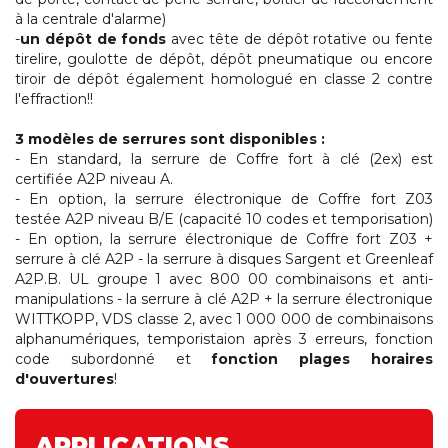
à la centrale d'alarme)
-
un dépôt de fonds
avec tête de dépôt rotative ou fente
tirelire, goulotte de dépôt, dépôt pneumatique ou encore
tiroir de dépôt également homologué en classe 2 contre
l'effraction!!
3 modèles de s
errures sont disponibles :
- En standard, la serrure de Coffre fort à clé (2ex) est
certifiée A2P niveau A.
- En option, la serrure électronique de Coffre fort Z03
testée A2P niveau B/E (capacité 10 codes et temporisation)
- En option, la serrure électronique de Coffre fort Z03 +
serrure à clé A2P - la serrure à disques Sargent et Greenleaf
A2P.B. UL groupe 1 avec 800 00 combinaisons et anti-
manipulations - la serrure à clé A2P + la serrure électronique
WITTKOPP, VDS classe 2, avec 1 000 000 de combinaisons
alphanumériques, temporistaion après 3 erreurs, fonction
code subordonné et
fonction plages horaires
d'ouvertures
!
APPLICATIONS