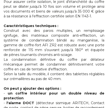
Pour assurer cette isolation, le joint d'étanchéité du coffre
peut se dilater jusqu'à 10 fois son volume et protège ainsi
vos documents et biens de valeurs jusqu'à 35 000 € grâce
à sa résistance à l'effraction certifiée selon EN 1143-1.
Caractéristiques techniques :
Construit avec des parois multiples, un remplissage
ignifuge, des matériaux composite anti-effraction, un
système de condamnation blindé au manganèse, la
gamme de coffre-fort AFI ZR2 est robuste avec une porte
renforcée de 115 mm s'ouvrant jusqu'à 180° et équipée
de pênes tournants chromés anti-sciage.
La condamnation définitive du coffre par délateur
mécanique permet de condamner définitivement votre
coffre en cas de tentative d'effraction.
Selon la taille du modèle, il contient des tablettes réglables
sur crémaillères au pas de 40 mm.
On peut y ajouter des options :
-
un coffre intérieur pour un double niveau de
protection
-
l'alarme DOCT
(détecteur sismique ARITECH, Contact
de porte, contact de pêne serrure, boitier de raccordement