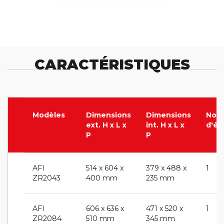
CARACTÉRISTIQUES
Modèles
Dimensions
Dimensions
Nom
ext. H x L x
int. H x L x
d'ét
P
P
AFI
514 x 604 x
379 x 488 x
1
ZR2043
400 mm
235 mm
AFI
606 x 636 x
471 x 520 x
1
ZR2084
510 mm
345 mm