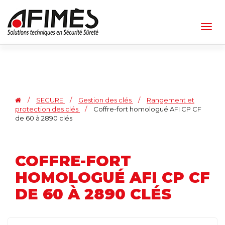
Togg
navig
/
SECURE
/
Gestion des clés
/
Rangement et
protection des clés
/
Coffre-fort homologué AFI CP CF
de 60 à 2890 clés
COFFRE-FORT
HOMOLOGUÉ AFI CP CF
DE 60 À 2890 CLÉS