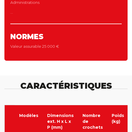
Administrations
...
NORMES
Valeur assurable 25 000 €
CARACTÉRISTIQUES
Modèles
Dimensions
Nombre
Poids
ext. H x L x
de
(kg)
P (mm)
crochets