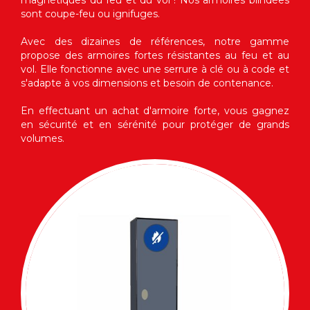
magnétiques du feu et du vol ! Nos armoires blindées
sont coupe-feu ou ignifuges.
Avec des dizaines de références, notre gamme
propose des armoires fortes résistantes au feu et au
vol. Elle fonctionne avec une serrure à clé ou à code et
s'adapte à vos dimensions et besoin de contenance.
En effectuant un achat d'armoire forte, vous gagnez
en sécurité et en sérénité pour protéger de grands
volumes.