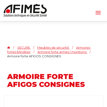
Togg
navig
/
SECURE
/
Meubles de sécurité
/
Armoires
fortes blindées
/
Armoire forte armes / munitions
/
Armoire forte AFIGOS CONSIGNES
ARMOIRE FORTE
AFIGOS CONSIGNES