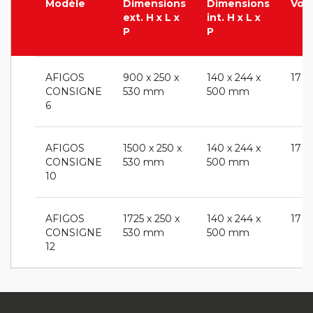
Modèle
Dimensions
Dimensions
Vol
ext. H x L x
int. H x L x
P
P
AFIGOS
900 x 250 x
140 x 244 x
17 l
CONSIGNE
530 mm
500 mm
6
AFIGOS
1500 x 250 x
140 x 244 x
17 l
CONSIGNE
530 mm
500 mm
10
AFIGOS
1725 x 250 x
140 x 244 x
17 l
CONSIGNE
530 mm
500 mm
12