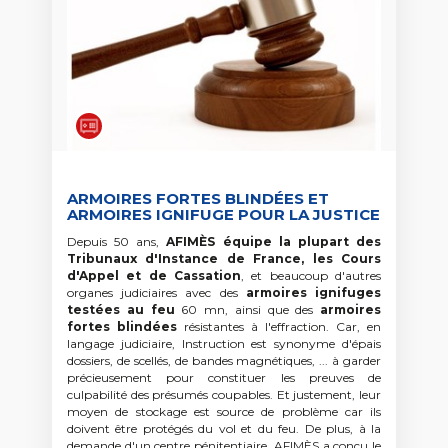
ARMOIRES FORTES BLINDÉES ET
ARMOIRES IGNIFUGE POUR LA JUSTICE
Depuis 50 ans,
AFIMÈS équipe la plupart des
Tribunaux d'Instance de France, les Cours
d'Appel et de Cassation
, et beaucoup d'autres
organes judiciaires avec des
armoires ignifuges
testées au feu
60 mn, ainsi que des
armoires
fortes blindées
résistantes à l'effraction. Car, en
langage judiciaire, Instruction est synonyme d'épais
dossiers, de scellés, de bandes magnétiques, ... à garder
précieusement pour constituer les preuves de
culpabilité des présumés coupables. Et justement, leur
moyen de stockage est source de problème car ils
doivent être protégés du vol et du feu. De plus, à la
demande d'un centre pénitentiaire, AFIMÈS a conçu le