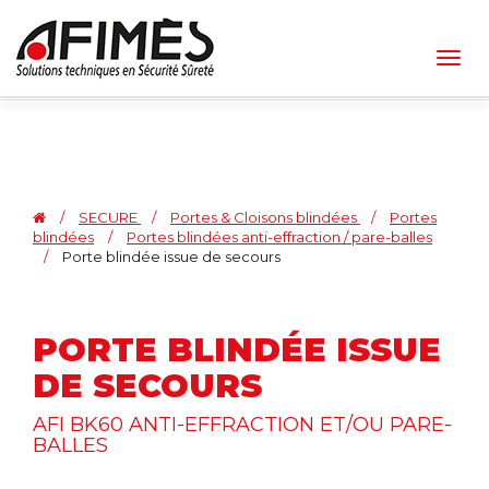
Togg
navig
/
SECURE
/
Portes & Cloisons blindées
/
Portes
blindées
/
Portes blindées anti-effraction / pare-balles
/
Porte blindée issue de secours
PORTE BLINDÉE ISSUE
DE SECOURS
AFI BK60 ANTI-EFFRACTION ET/OU PARE-
BALLES