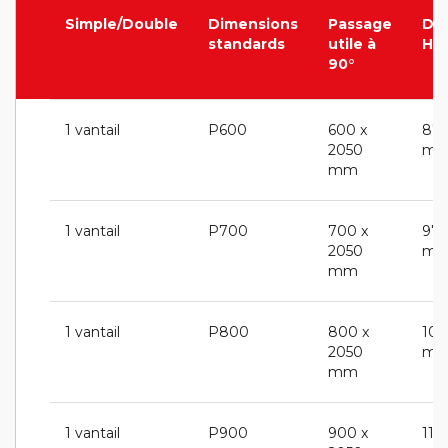
Simple/Double
Dimensions
Passage
Di
standards
utile à
Hor
90°
1 vantail
P600
600 x
870
2050
m
mm
1 vantail
P700
700 x
970
2050
m
mm
1 vantail
P800
800 x
107
2050
m
mm
1 vantail
P900
900 x
117