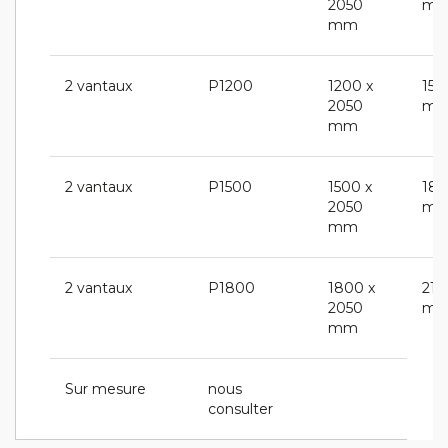
2050
m
mm
2 vantaux
P1200
1200 x
153
2050
m
mm
2 vantaux
P1500
1500 x
183
2050
m
mm
2 vantaux
P1800
1800 x
214
2050
m
mm
Sur mesure
nous
consulter