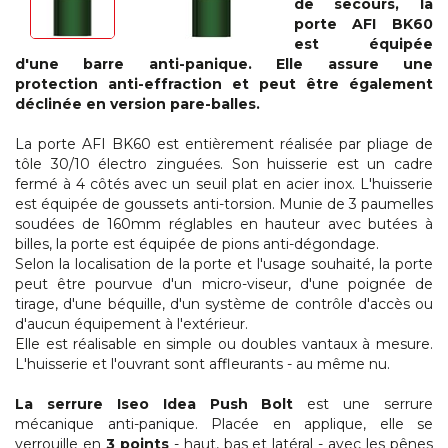
de secours, la
porte AFI BK60
est équipée
d'une barre anti-panique. Elle assure une
protection anti-effraction et peut être également
déclinée en version pare-balles.
La porte AFI BK60 est entièrement réalisée par pliage de
tôle 30/10 électro zinguées. Son huisserie est un cadre
fermé à 4 côtés avec un seuil plat en acier inox. L'huisserie
est équipée de goussets anti-torsion. Munie de 3 paumelles
soudées de 160mm réglables en hauteur avec butées à
billes, la porte est équipée de pions anti-dégondage.
Selon la localisation de la porte et l'usage souhaité, la porte
peut être pourvue d'un micro-viseur, d'une poignée de
tirage, d'une béquille, d'un système de contrôle d'accès ou
d'aucun équipement à l'extérieur.
Elle est réalisable en simple ou doubles vantaux à mesure.
L'huisserie et l'ouvrant sont affleurants - au même nu.
La serrure Iseo Idea Push Bolt
est une serrure
mécanique anti-panique. Placée en applique, elle se
verrouille en
3 points
- haut, bas et latéral - avec les pênes