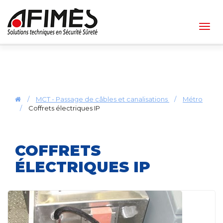
Togg
navig
/
MCT - Passage de câbles et canalisations
/
Métro
/
Coffrets électriques IP
COFFRETS
ÉLECTRIQUES IP