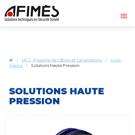
Togg
navig
/
MCT - Passage de câbles et canalisations
/
Sous-
marins
/
Solutions Haute Pression
SOLUTIONS HAUTE
PRESSION