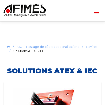
Togg
navig
/
MCT - Passage de câbles et canalisations
/
Navires
/
Solutions ATEX & IEC
SOLUTIONS ATEX & IEC